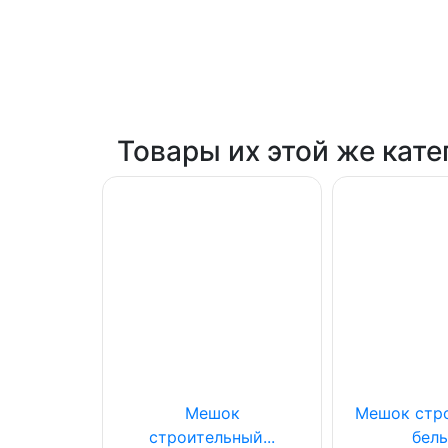
Товары их этой же кате
 120мм
Мешок
Мешок стр
чки Mini
строительный...
белы