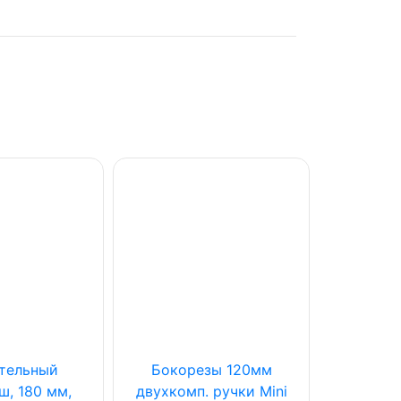
тельный
Бокорезы 120мм
ш, 180 мм,
двухкомп. ручки Mini
строи