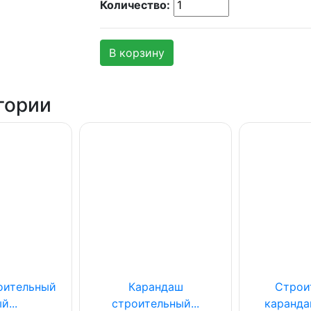
Количество:
В корзину
гории
оительный
Карандаш
Строи
й...
строительный...
каранда