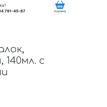
ка?
14 791-45-87
Корзина
алок,
 140мл. с
ми