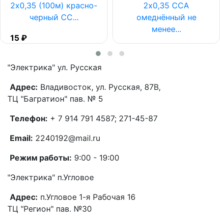
2х0,35 (100м) красно-
2х0,35 CCA
черный CC...
омеднённый не
менее...
15 ₽
21 ₽
"Электрика"
ул. Русская
Адрес:
Владивосток, ул. Русская, 87В,
ТЦ "Багратион" пав. № 5
Телефон:
+ 7 914 791 4587; 271-45-87
Email:
2240192@mail.ru
Режим работы:
9:00 - 19:00
"Электрика"
п.Угловое
Адрес:
п.Угловое 1-я Рабочая 16
ТЦ "Регион" пав. №30