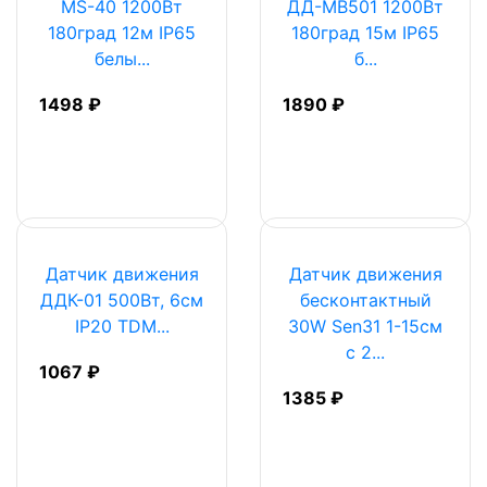
MS-40 1200Вт
ДД-МВ501 1200Вт
180град 12м IP65
180град 15м IP65
белы...
б...
1498 ₽
1890 ₽
Датчик движения
Датчик движения
ДДК-01 500Вт, 6см
бесконтактный
IP20 TDM...
30W Sen31 1-15см
c 2...
1067 ₽
1385 ₽