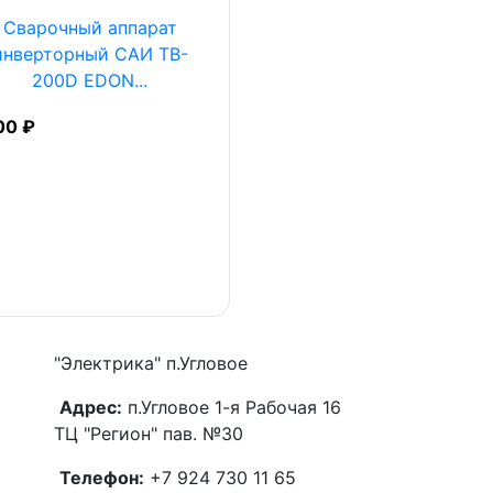
Сварочный аппарат
инверторный САИ TB-
200D EDON...
00 ₽
"Электрика"
п.Угловое
Адрес:
п.Угловое 1-я Рабочая 16
ТЦ "Регион" пав. №30
Телефон:
+7 924 730 11 65