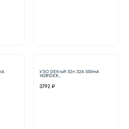
mA
УЗО DEKraft 02п 32А 300mA
14281DEK...
3792 ₽