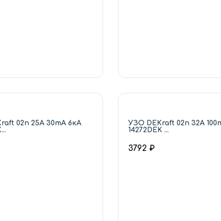
raft 02п 25А 30mA 6кА
УЗО DEKraft 02п 32А 100
..
14272DEK ...
3792 ₽