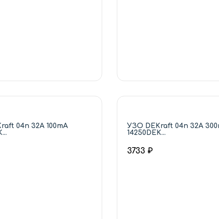
raft 04п 32А 100mA
УЗО DEKraft 04п 32А 30
..
14250DEK...
3733 ₽