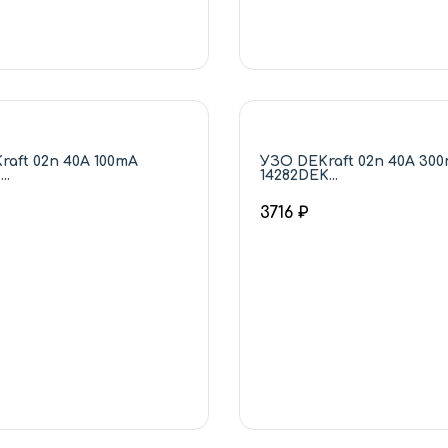
aft 02п 40А 100mA
УЗО DEKraft 02п 40А 30
..
14282DEK...
3716 ₽