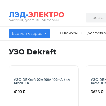
ЛЭД-
ЭЛЕКТРО
энергия, достигшая формы
Все категории
О Компании
Доставка
УЗО Dekraft
УЗО DEKraft 02п 100А 100mA 6кА
УЗО DEKr
14221DEK...
14267DEK.
4100 ₽
3623 ₽