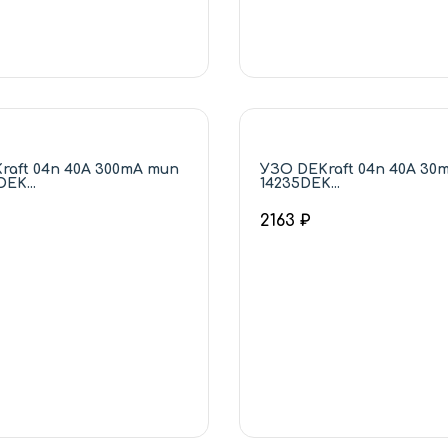
raft 04п 40А 300mA тип
УЗО DEKraft 04п 40А 30
EK...
14235DEK...
2163 ₽