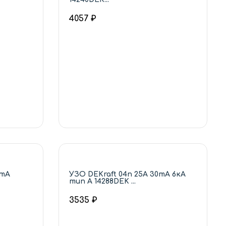
4057 ₽
0mA
УЗО DEKraft 04п 25А 30mA 6кА
тип А 14288DEK ...
3535 ₽