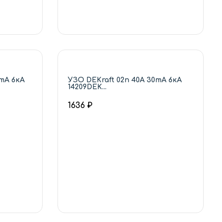
0mA 6кА
УЗО DEKraft 02п 40А 30mA 6кА
14209DEK...
1636 ₽