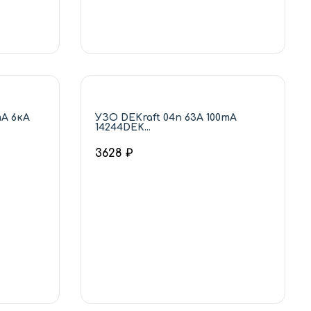
mA 6кА
УЗО DEKraft 04п 63А 100mA
14244DEK...
3628 ₽