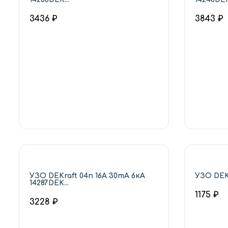
3436 ₽
3843 ₽
УЗО DEKraft 04п 16А 30mA 6кА
УЗО DEKr
14287DEK...
1175 ₽
3228 ₽