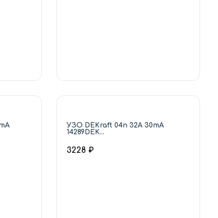
0mA
УЗО DEKraft 04п 32А 30mA
14289DEK...
3228 ₽