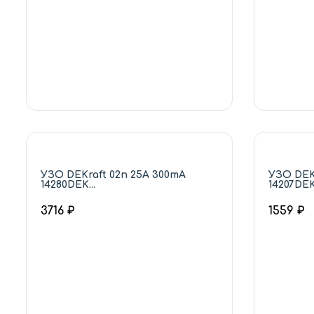
УЗО DEKraft 02п 25А 300mA
УЗО DEK
14280DEK...
14207DEK.
3716 ₽
1559 ₽