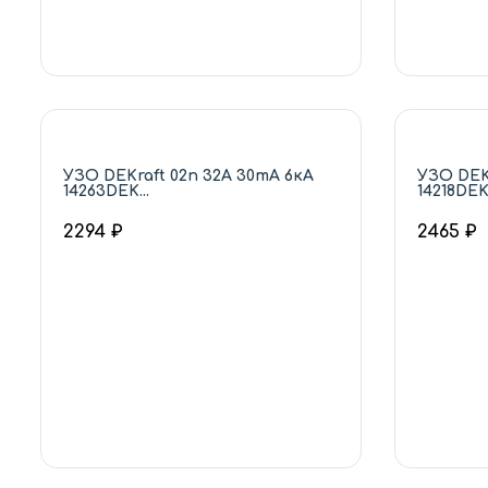
УЗО DEKraft 02п 32А 30mA 6кА
УЗО DEKr
14263DEK...
14218DEK.
2294 ₽
2465 ₽