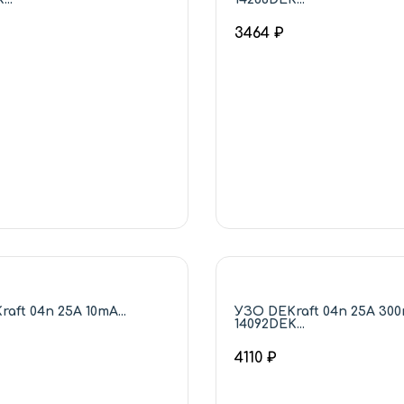
3464 ₽
aft 04п 25А 10mA...
УЗО DEKraft 04п 25А 30
14092DEK...
4110 ₽