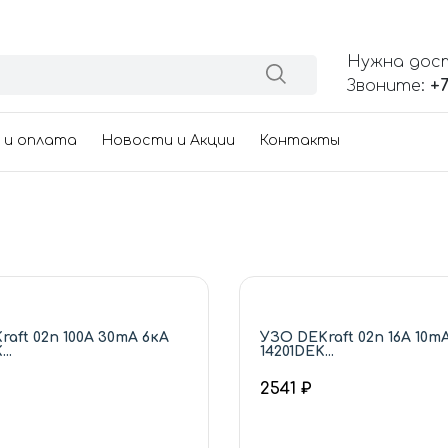
Нужна дос
Звоните:
+7
 и оплата
Новости и Акции
Контакты
aft 02п 100А 30mA 6кА
УЗО DEKraft 02п 16А 10m
..
14201DEK...
2541 ₽