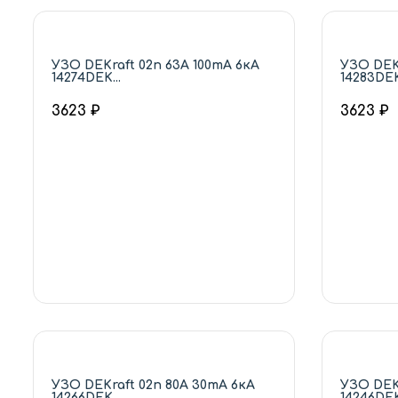
УЗО DEKraft 02п 63А 100mA 6кА
УЗО DEK
14274DEK...
14283DEK.
3623 ₽
3623 ₽
УЗО DEKraft 02п 80А 30mA 6кА
УЗО DEKr
14266DEK...
14246DEK.