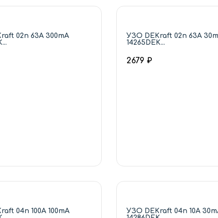
raft 02п 63А 300mA
УЗО DEKraft 02п 63А 30
..
14265DEK...
2679 ₽
aft 04п 100А 100mA
УЗО DEKraft 04п 10А 30m
..
14286DEK...