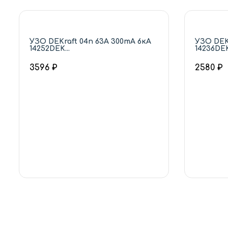
УЗО DEKraft 04п 63А 300mA 6кА
УЗО DEK
14252DEK...
14236DEK.
3596 ₽
2580 ₽