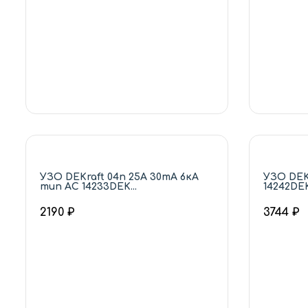
УЗО DEKraft 04п 25А 30mA 6кА
УЗО DEK
тип АС 14233DEK...
14242DEK.
2190 ₽
3744 ₽