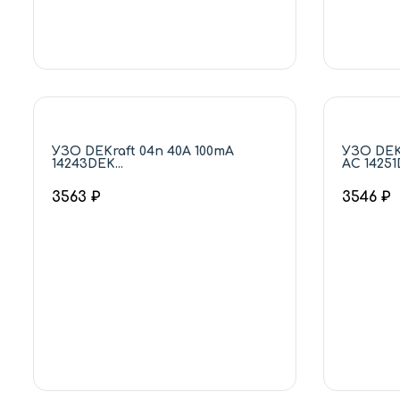
УЗО DEKraft 04п 40А 100mA
УЗО DEK
14243DEK...
АС 14251D
3563 ₽
3546 ₽