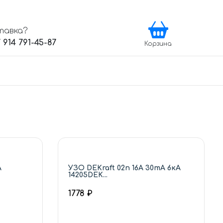
тавка?
 914 791-45-87
Корзина
A
УЗО DEKraft 02п 16А 30mA 6кА
14205DEK...
1778 ₽