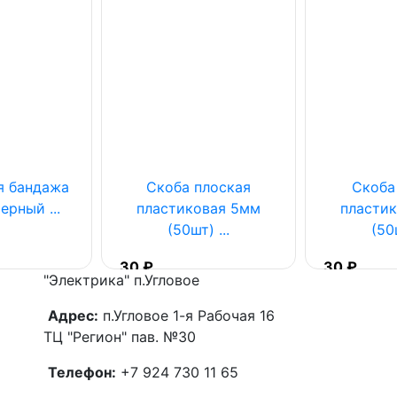
я бандажа
Скоба плоская
Скоба
ерный ...
пластиковая 5мм
пласти
(50шт) ...
(50ш
30 ₽
30 ₽
"Электрика"
п.Угловое
Адрес:
п.Угловое 1-я Рабочая 16
ТЦ "Регион" пав. №30
Телефон:
+7 924 730 11 65