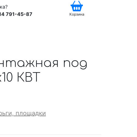
ка?
14 791-45-87
Корзина
нтажная под
10 КВТ
рьги, площадки