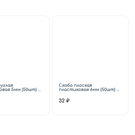
руглая
Скоба плоская
вая 5мм (50шт) ...
пластиковая 6мм (50шт) ...
32 ₽