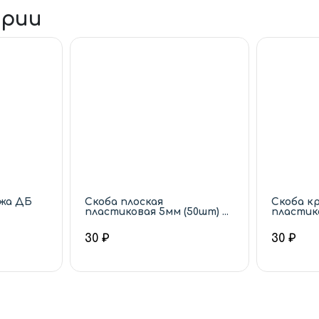
ории
ажа ДБ
Скоба плоская
Скоба к
пластиковая 5мм (50шт) ...
пластико
30 ₽
30 ₽