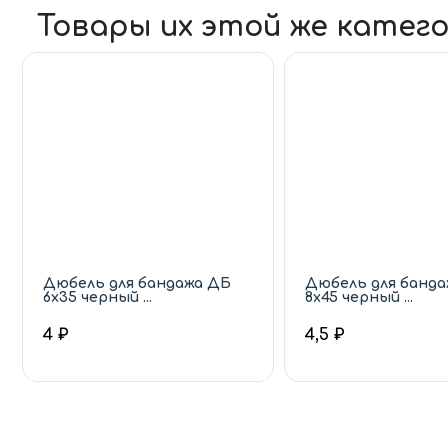
Товары их этой же катег
Дюбель для бандажа ДБ
Дюбель для банд
6х35 черный ...
8х45 черный ...
4 ₽
4,5 ₽