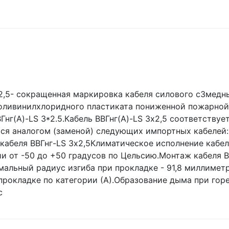
3х2,5- сокращенная маркировка кабеля силового с3ме
 поливинилхлоридного пластиката пониженной пожарной
нг(А)-LS 3*2.5.Кабель ВВГнг(А)-LS 3х2,5 соответству
тся аналогом (заменой) следующих импортных кабелей: N
кабеля ВВГнг-LS 3х2,5Климатическое исполнение кабеле
и от -50 до +50 градусов по Цельсию.Монтаж кабеля В
альный радиус изгиба при прокладке - 91,8 миллиметро
рокладке по категории (А).Образование дыма при горен
с