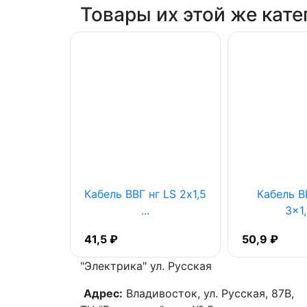
Товары их этой же кате
 нг LS
Кабель ВВГ нг LS 2х1,5
Кабель В
СТ...
...
3x1,
41,5 ₽
50,9 ₽
"Электрика"
ул. Русская
Адрес:
Владивосток, ул. Русская, 87В,