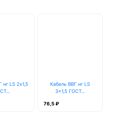
 нг LS 2х1,5
Кабель ВВГ нг LS
Кабель В
СТ...
3x1,5 ГОСТ...
76,5 ₽
41,5 ₽