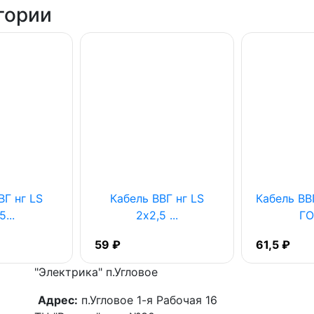
гории
ВГ нг LS
Кабель ВВГ нг LS
Кабель ВВГ
5...
2х2,5 ...
ГО
59 ₽
61,5 ₽
"Электрика"
п.Угловое
Адрес:
п.Угловое 1-я Рабочая 16