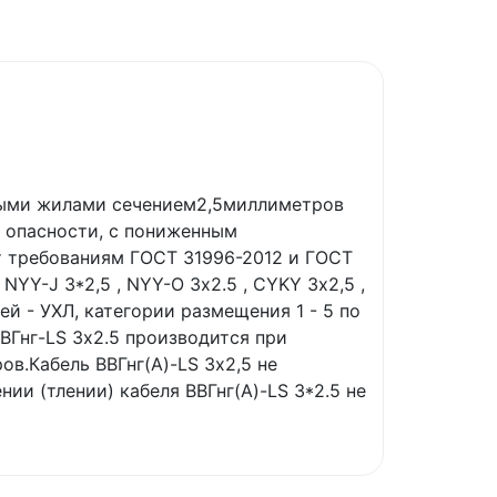
дными жилами сечением2,5миллиметров
 опасности, с пониженным
ет требованиям ГОСТ 31996-2012 и ГОСТ
YY-J 3*2,5 , NYY-O 3х2.5 , CYKY 3х2,5 ,
й - УXЛ, категории размещения 1 - 5 по
ВГнг-LS 3х2.5 производится при
в.Кабель ВВГнг(А)-LS 3х2,5 не
ии (тлении) кабеля ВВГнг(А)-LS 3*2.5 не