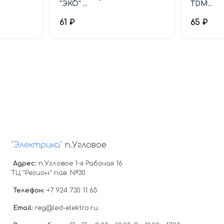
"ЭКО" ...
TDM...
61 ₽
65 ₽
"Электрика"
п.Угловое
Адрес:
п.Угловое 1-я Рабочая 16
ТЦ "Регион" пав. №30
Телефон:
+7 924 730 11 65
Email:
reg@led-elektro.ru