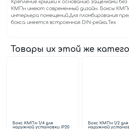
Крепление крышки к основанию защелками без
КМПн имеют современный дизайн. Боксы КМПн
интерьера помещений.Для пломбирования пред
бокса имеется встроенная DIN-рейка.Тех
Товары их этой же катег
Бокс КМПн 1/4 для
Бокс КМПн 1/2 для
наружной установки IP20
наружной установ