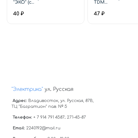
"ЭКО" (с...
TDM...
40 ₽
47 ₽
"Электрика"
ул. Русская
Адрес:
Владивосток, ул. Русская, 87В,
ТЦ "Багратион" пав. № 5
Телефон:
+ 7 914 791 4587; 271-45-87
Email:
2240192@mail.ru