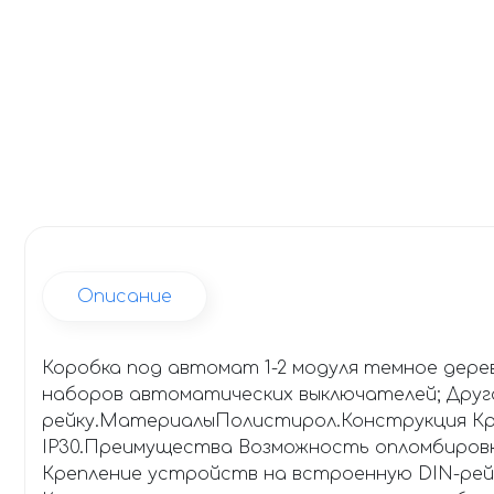
Описание
Коробка под автомат 1-2 модуля темное дер
наборов автоматических выключателей; Друг
рейку.МатериалыПолистирол.Конструкция Кре
IP30.Преимущества Возможность опломбировк
Крепление устройств на встроенную DIN-рей