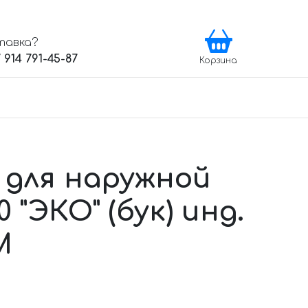
тавка?
 914 791-45-87
Корзина
 для наружной
 "ЭКО" (бук) инд.
M