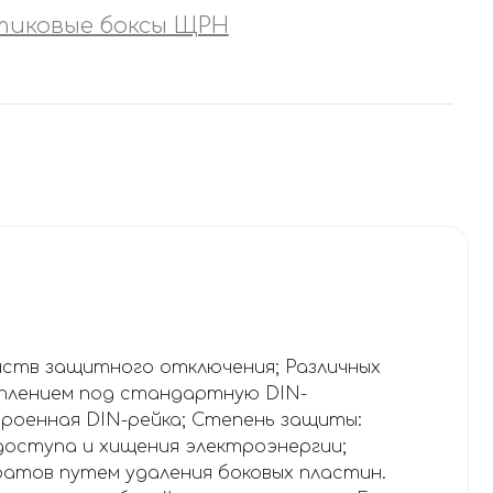
тиковые боксы ЩРН
йств защитного отключения; Различных
еплением под стандартную DIN-
роенная DIN-рейка; Степень защиты:
оступа и хищения электроэнергии;
атов путем удаления боковых пластин.