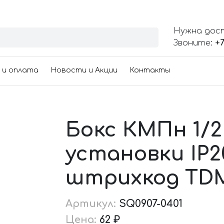
Нужна дос
Звоните:
+7
 и оплата
Новости и Акции
Контакты
Бокс КМПн 1/2
установки IP20
штрихкод TD
Артикул:
SQ0907-0401
Цена:
62 ₽