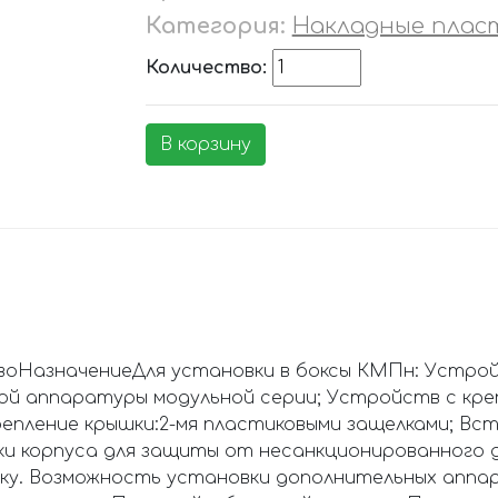
Категория:
Накладные плас
Количество:
В корзину
евоНазначениеДля установки в боксы КМПн: Устро
ой аппаратуры модульной серии; Устройств с кр
пление крышки:2-мя пластиковыми защелками; Вст
и корпуса для защиты от несанкционированного д
ку. Возможность установки дополнительных аппар