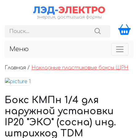
ЛЭД-
ЭЛЕКТРО
энергия, достигшая формы
Меню
Главная /
Накладные пластиковые боксы ЩРН
Бокс КМПн 1/4 для
наружной установки
IP20 "ЭКО" (сосна) инд.
штрихкод TDM