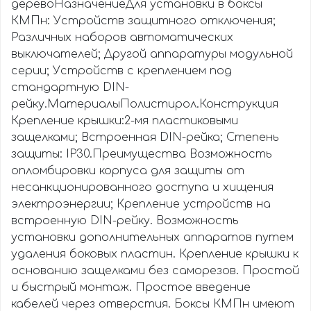
деревоНазначениеДля установки в боксы
КМПн: Устройств защитного отключения;
Различных наборов автоматических
выключателей; Другой аппаратуры модульной
серии; Устройств с креплением под
стандартную DIN-
рейку.МатериалыПолистирол.Конструкция
Крепление крышки:2-мя пластиковыми
защелками; Встроенная DIN-рейка; Степень
защиты: IP30.Преимущества Возможность
опломбировки корпуса для защиты от
несанкционированного доступа и хищения
электроэнергии; Крепление устройств на
встроенную DIN-рейку. Возможность
установки дополнительных аппаратов путем
удаления боковых пластин. Крепление крышки к
основанию защелками без саморезов. Простой
и быстрый монтаж. Простое введение
кабелей через отверстия. Боксы КМПн имеют